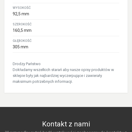
WYSOKOŚĆ
92,5 mm
SZEROKOŚĆ
160,5 mm
GŁĘBOKOŚĆ
305 mm
Drodzy Państwo
Dokładamy wszelkich starań aby nasze opisy produktów w
sklepie były jak najbardziej wyczerpujące i zawierały
maksimum potrzebnych informacji.
Szczegółowe dane techniczne
CIĘŻAR
4.5kg
CZAS PRZEJŚCIA
Kontakt z nami
DO PEŁNEGO
OBCIĄŻENIA