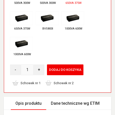
500VA 300W
500VA 300W
650VA 375W
650VA 375W
BVS800I
1000VA 600W
1000VA 600W
-
+
DODAJ DO KOSZYKA
Schowek nr 1
Schowek nr 2
Opis produktu
Dane techniczne wg ETIM