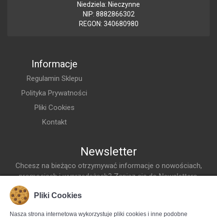
Niedziela: Nieczynne
informacji.
NIP: 8882866302
REGON: 340680980
Informacje
Regulamin Sklepu
Polityka Prywatności
Pliki Cookies
Kontakt
Newsletter
Chcesz na bieżąco otrzymywać informacje o nowościach,
promocjach i wyprzedażach? Zapisz się do Newslettera.
Adres Email
Pliki Cookies
Dodaj do listy
Nasza strona internetowa wykorzystuje pliki cookies i inne podobne