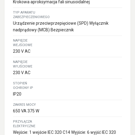
Krokowa aproksymacja fali sinusoidalnej
TYP APARATU
ZABEZPIECZENIOWEGO
Urządzenie przeciwprzepięciowe (SPD) Wyłącznik
nadprądowy (MCB) Bezpiecznik
NAPIĘCIE
WEJŚCIOWE
230 V AC
NAPIĘCIE
WYJŚCIOWE
230 V AC
STOPIEŃ
OCHRONY IP
IP20
ZAKRES MOCY
650 VA 375 W
PRZYŁĄCZA
ELEKTRYCZNE
Wejście: 1 wejście IEC 320 C14 Wyjście: 6 wyjść IEC 320