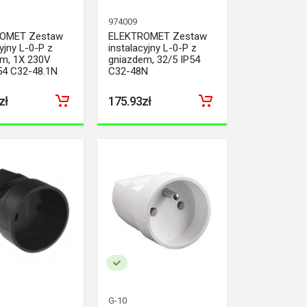
974009
OMET Zestaw
ELEKTROMET Zestaw
yjny L-0-P z
instalacyjny L-0-P z
m, 1X 230V
gniazdem, 32/5 IP54
54 C32-48.1N
C32-48N
zł
175.93zł
G-10