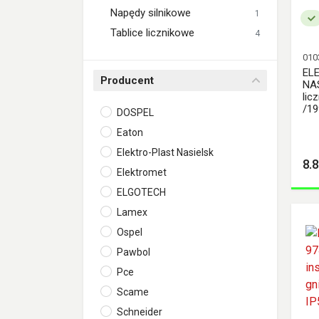
Napędy silnikowe
1
Tablice licznikowe
4
010
EL
Producent
NAS
lic
/1
DOSPEL
Eaton
Elektro-Plast Nasielsk
8.8
Elektromet
ELGOTECH
Lamex
Ospel
Pawbol
Pce
Scame
Schneider