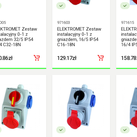
005
971603
971615
EKTROMET Zestaw
ELEKTROMET Zestaw
ELEKTR
talacyjny 0-1 z
instalacyjny 0-1 z
instalac
azdem 32/5 IP54
gniazdem, 16/5 IP54
gniazde
4 C32-18N
C16-18N
16/4 IP
0.86zł
129.17zł
158.78