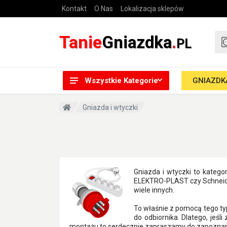
Kontakt
O Nas
Lokalizacja sklepów
Tanie
Gniazdka
.
PL
Wszystkie Kategorie
GNIAZDKA
Gniazda i wtyczki
Gniazda i wtyczki to katego
ELEKTRO-PLAST czy Schneider 
wiele innych.
To właśnie z pomocą tego typ
do odbiornika. Dlatego, jeś
montażu to serdecznie zapraszamy do zapoznani