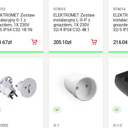
012
974013
974014
EKTROMET Zestaw
ELEKTROMET Zestaw
ELEKTR
talacyjny 0-1 z
instalacyjny L-0-P z
instalac
azdem, 1X 230V
gniazdem, 1X 230V
gniazde
5 IP54 C32-18.1N
32/4 IP54 C32-48.1
32/5 IP
1.67zł
205.10zł
216.04
0002
G-1
G-1-2