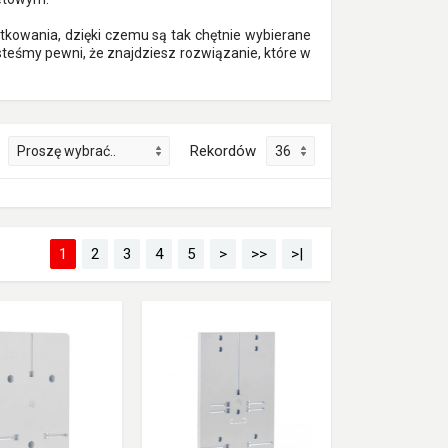
kowania, dzięki czemu są tak chętnie wybierane
steśmy pewni, że znajdziesz rozwiązanie, które w
Rekordów
1
2
3
4
5
>
>>
>|