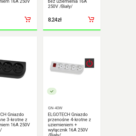
eniem 16A 250V
bez uziemienia 16A
250V /Biały/
8.24zł
GN-40W
CH Gniazdo
ELGOTECH Gniazdo
ne 3-krotne z
przenośne 4-krotne z
eniem 16A 250V
uziemieniem +
/
wyłącznik 16A 250V
/Biały/