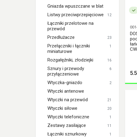
Gniazda wpuszczane w blat
Listwy przeciwprzepięciowe
12
Łączniki przelotowe na
001
przewód
DO
Przedłużacze
23
poc
łań
Przełączniki i łączniki
1
CW
miniaturowe
Rozgałęźniki, złodziejki
16
Sznury i przewody
6
5.5
przyłączeniowe
Wtyczka-gniazdo
2
Wtyczki antenowe
Wtyczki na przewód
21
Wtyczki siłowe
20
Wtyczki telefoniczne
1
Zestawy zasilające
11
Łączniki sznurkowy
1