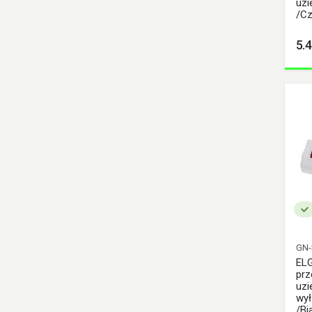
uzi
PCE SHARK
/Cz
PCE SHARK CEE
5.4
Pce Taurus2
PCE Wtyczki
PHILIPS myGarden
SCAME Gniazda
Tablicowe
SCAME OPTIMA
SCAME Wtyczki
Schneider Asfora
Schneider CEE
Schneider ComPacT NSX
Schneider GRIP CEE
GN
TAREL Gniazda siłowe
EL
prz
TAREL Gniazda siłowe
uzi
metalowe
wył
Tarel Wtyczki
/Bi