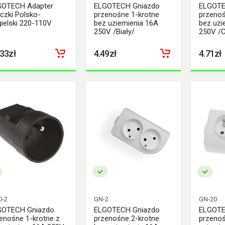
GOTECH Adapter
ELGOTECH Gniazdo
ELGOTE
czki Polsko-
przenośne 1-krotne
przenoś
ielski 220-110V
bez uziemienia 16A
bez uzi
250V /Biały/
250V /C
.33zł
4.49zł
4.71zł
0-2
GN-2
GN-20
GOTECH Gniazdo
ELGOTECH Gniazdo
ELGOTE
enośne 1-krotne z
przenośne 2-krotne
przenoś