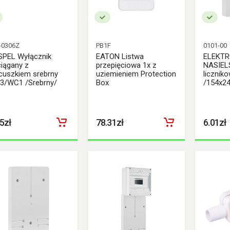
-0306Z
PB1F
0101-00
SPEL Wyłącznik
EATON Listwa
ELEKTR
iągany z
przepięciowa 1x z
NASIELS
cuszkiem srebrny
uziemieniem Protection
licznik
3/WC1 /Srebrny/
Box
/154x2
5zł
78.31zł
6.01zł