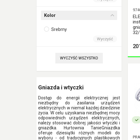
bębnowe gumowe
974
Elgotech Przedłużacze
Kolor
EL
Bębnowe Gumowe z
ins
Zabezpieczeniem
gni
Termicznym
Srebrny
32/
Elgotech Przedłużacze
Wyczyść
Bębnowe z
20
Zabezpieczeniem
Termicznym
WYCZYŚĆ WSZYSTKO
ELGOTECH Przedłużacze
domowe
ELGOTECH Przedłużacze
ogrodowe
Gniazda i wtyczki
ELGOTECH Przewody
przyłączeniowe
Dostęp do energii elektrycznej jest
ELGOTECH Przełączniki
niezbędny do zasilania urządzeń
miniaturowe
elektrycznych w niemal każdej dziedzinie
życia. W celu uzyskania niezbędnej mocy
ELGOTECH Rozgałęźniki
odpowiednich urządzeń elektrycznych,
należy stosować dobrej jakości wtyczki i
Elgotech Urządzenia
gniazdka. Hurtownia TanieGniazdka
Zabezpieczające
oferuje dziesiątki różnych modeli do
PRA
wyboru - od tradycyjnych plastikowych
ELGOTECH Wtyczka