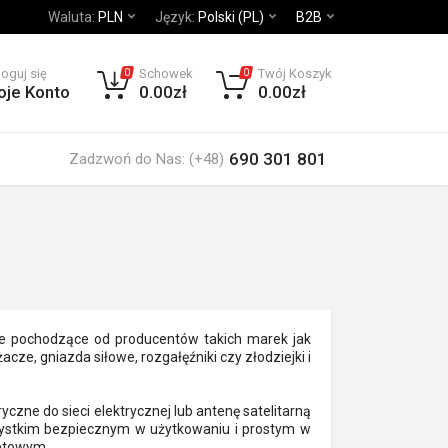
Waluta:
PLN
Język:
Polski (PL)
B2B
loguj się
Schowek
Twój Koszyk
0
0
oje Konto
0.00zł
0.00zł
690 301 801
Zadzwoń do Nas: (+48)
akie pochodzące od producentów takich marek jak
ze, gniazda siłowe, rozgałęźniki czy złodziejki i
czne do sieci elektrycznej lub antenę satelitarną
wszystkim bezpiecznym w użytkowaniu i prostym w
netowym.