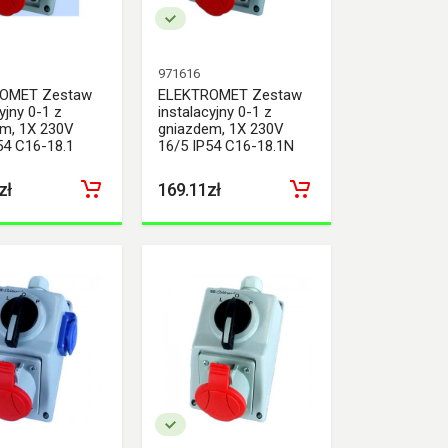
971616
OMET Zestaw
ELEKTROMET Zestaw
yjny 0-1 z
instalacyjny 0-1 z
m, 1X 230V
gniazdem, 1X 230V
54 C16-18.1
16/5 IP54 C16-18.1N
zł
169.11zł