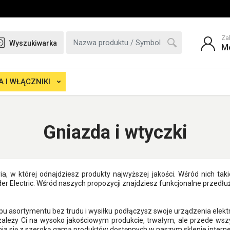
Za
Wyszukiwarka
M
 I WŁĄCZNIKI
Gniazda i wtyczki
ria, w której odnajdziesz produkty najwyższej jakości. Wśród nich t
Electric. Wśród naszych propozycji znajdziesz funkcjonalne przedłużac
u asortymentu bez trudu i wysiłku podłączysz swoje urządzenia elektry
li zależy Ci na wysoko jakościowym produkcie, trwałym, ale przede 
a się z szeroką gamą produktów dostępnych w naszym sklepie inter