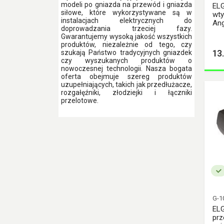
modeli po gniazda na przewód i gniazda
gniazdo
EL
siłowe, które wykorzystywane są w
wty
ELGOTECH Wtyczki
instalacjach elektrycznych do
Ang
doprowadzania trzeciej fazy.
LTC Gniazda Telefoniczne
Gwarantujemy wysoką jakość wszystkich
produktów, niezależnie od tego, czy
PAWBOL Gniazda
13
szukają Państwo tradycyjnych gniazdek
pojedyncze
czy wyszukanych produktów o
nowoczesnej technologii. Nasza bogata
Pawbol Rozgałęźniki
oferta obejmuje szereg produktów
PAWBOL Wtyczki
uzupełniających, takich jak przedłużacze,
gumowe
rozgałęźniki, złodziejki i łączniki
przelotowe.
Pawbol Wtyczki Płaskie
PCE CEE
PCE COMBO-POL
PCE Gniazda Stałe
PCE Gniazda Tablicowe
PCE P-Nova plus
PCE Pieszyce
G-1
PCE POWER TWIST
EL
PCE Rozgałęźniki
prz