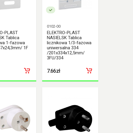
0102-00
O-PLAST
ELEKTRO-PLAST
K Tablica
NASIELSK Tablica
owa 1-fazowa
licznikowa 1/3-fazowa
47x24,3mm/ 1F
uniwersalna 334
/201x334x12,5mm/
3FU/334
7.66zł