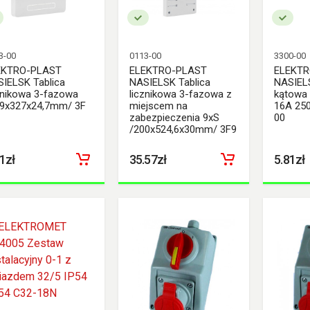
3-00
0113-00
3300-00
EKTRO-PLAST
ELEKTRO-PLAST
ELEKTR
IELSK Tablica
NASIELSK Tablica
NASIEL
znikowa 3-fazowa
licznikowa 3-fazowa z
kątowa 
99x327x24,7mm/ 3F
miejscem na
16A 25
zabezpieczenia 9xS
00
/200x524,6x30mm/ 3F9
1zł
35.57zł
5.81zł