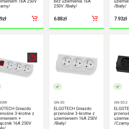
emieniem 16A 250V
bez uziemienia 16A
uziemi
arny/
250V /Biały/
/Biały/
9zł
6.88zł
7.93zł
-30W
GN-30
GN-30-2
GOTECH Gniazdo
ELGOTECH Gniazdo
ELGOTE
enośne 3-krotne z
przenośne 3-krotne z
przenoś
emieniem +
uziemieniem 16A 250V
uziemi
ącznik 16A 250V
/Biały/
/Czarny
ały/