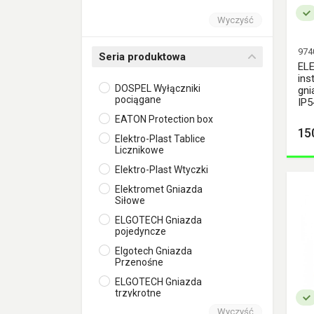
Signify
Wyczyść
TAREL
974
Zamel
Seria produktowa
EL
ins
DOSPEL Wyłączniki
gni
pociągane
IP5
EATON Protection box
15
Elektro-Plast Tablice
Licznikowe
Elektro-Plast Wtyczki
Elektromet Gniazda
Siłowe
ELGOTECH Gniazda
pojedyncze
Elgotech Gniazda
Przenośne
ELGOTECH Gniazda
trzykrotne
Wyczyść
ELGOTECH Przedłużacze