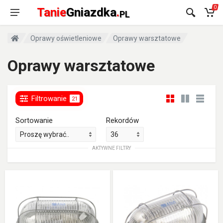
0
Tanie
Gniazdka
.
PL
Oprawy oświetleniowe
Oprawy warsztatowe
Oprawy warsztatowe
Filtrowanie
21
Sortowanie
Rekordów
AKTYWNE FILTRY