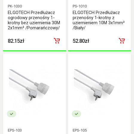
PK-1030
PS-1010
ELGOTECH Przedłużacz
ELGOTECH Przedłużacz
ogrodowy przenośny 1-
przenośny 1-krotny z
krotny bez uziemienia 30M
uziemieniem 10M 3x1mm²
2x1mm² /Pomarańczowy/
/Biały/
82.15zł
52.80zł
EPS-103
EPS-105