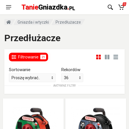
0
Tanie
Gniazdka
.
PL
Gniazda i wtyczki
Przedłużacze
Przedłużacze
Filtrowanie
21
Sortowanie
Rekordów
AKTYWNE FILTRY