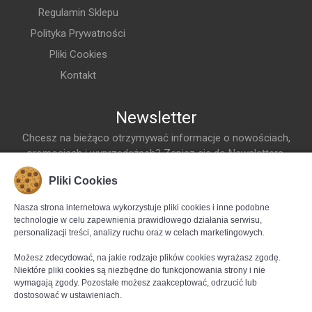
Regulamin Sklepu
Polityka Prywatności
Pliki Cookies
Kontakt
Newsletter
Chcesz na bieżąco otrzymywać informacje o nowościach,
promocjach i wyprzedażach? Zapisz się do Newslettera.
Adres Email
Pliki Cookies
Dodaj do listy
Nasza strona internetowa wykorzystuje pliki cookies i inne podobne
technologie w celu zapewnienia prawidłowego działania serwisu,
Śledź nas na bieżąco za pośrednictwem
personalizacji treści, analizy ruchu oraz w celach marketingowych.
Możesz zdecydować, na jakie rodzaje plików cookies wyrażasz zgodę.
Niektóre pliki cookies są niezbędne do funkcjonowania strony i nie
wymagają zgody. Pozostałe możesz zaakceptować, odrzucić lub
dostosować w ustawieniach.