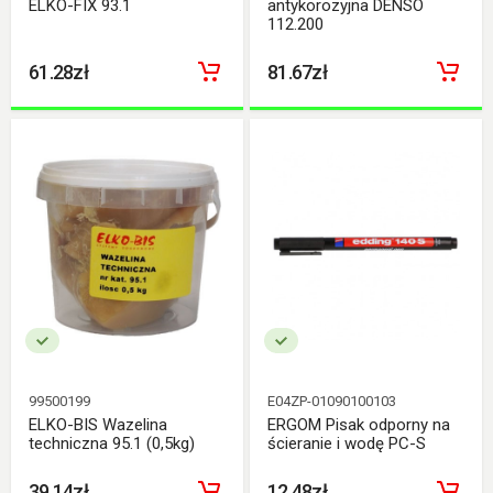
ELKO-FIX 93.1
antykorozyjna DENSO
112.200
61.28zł
81.67zł
99500199
E04ZP-01090100103
ELKO-BIS Wazelina
ERGOM Pisak odporny na
techniczna 95.1 (0,5kg)
ścieranie i wodę PC-S
39.14zł
12.48zł