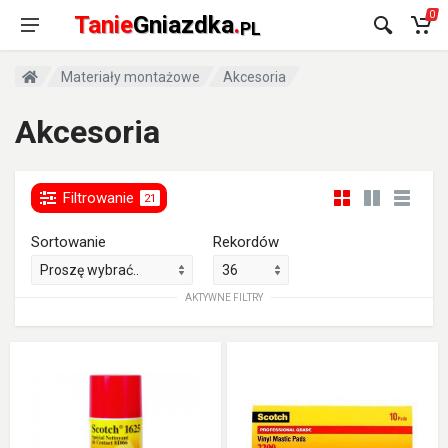
0
Tanie
Gniazdka
.
PL
Materiały montażowe
Akcesoria
Akcesoria
Filtrowanie
21
Sortowanie
Rekordów
AKTYWNE FILTRY