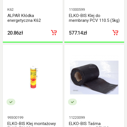
K62
11000599
ALPAR Kłódka
ELKO-BIS Klej do
energetyczna K62
membrany PCV 110.5 (5kg)
20.86zł
577.14zł
99300199
11220099
ELKO-BIS Klej montażowy
ELKO-BIS Taśma