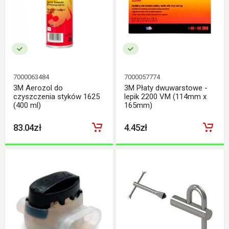
7000063484
7000057774
3M Aerozol do
3M Płaty dwuwarstowe -
czyszczenia styków 1625
lepik 2200 VM (114mm x
(400 ml)
165mm)
83.04zł
4.45zł