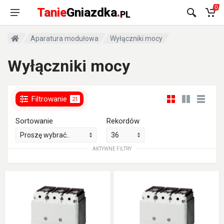
0
Tanie
Gniazdka
.
PL
Aparatura modułowa
Wyłączniki mocy
Wyłączniki mocy
Filtrowanie
21
Sortowanie
Rekordów
AKTYWNE FILTRY