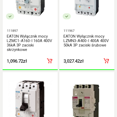
111897
111967
EATON Wyłącznik mocy
EATON Wyłącznik mocy
LZMC1-A160-I 160A 400V
LZMN3-A400-I 400A 400V
36kA 3P zaciski
50kA 3P zaciski śrubowe
skrzynkowe
1,096.72zł
3,027.42zł