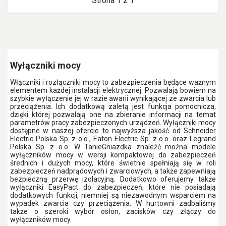
Strona 1 z 1
Wyłączniki mocy
Włączniki i rozłączniki mocy to zabezpieczenia będące ważnym
elementem każdej instalacji elektrycznej. Pozwalają bowiem na
szybkie wyłączenie jej w razie awarii wynikającej ze zwarcia lub
przeciążenia. Ich dodatkową zaletą jest funkcja pomocnicza,
dzięki której pozwalają one na zbieranie informacji na temat
parametrów pracy zabezpieczonych urządzeń. Wyłączniki mocy
dostępne w naszej ofercie to najwyższa jakość od Schneider
Electric Polska Sp. z o.o., Eaton Electric Sp. z o.o. oraz Legrand
Polska Sp. z o.o. W TanieGniazdka znaleźć można modele
wyłączników mocy w wersji kompaktowej do zabezpieczeń
średnich i dużych mocy, które świetnie spełniają się w roli
zabezpieczeń nadprądowych i zwarciowych, a także zapewniają
bezpieczną przerwę izolacyjną. Dodatkowo oferujemy także
wyłączniki EasyPact do zabezpieczeń, które nie posiadają
dodatkowych funkcji, niemniej są niezawodnym wsparciem na
wypadek zwarcia czy przeciążenia. W hurtowni zadbaliśmy
także o szeroki wybór osłon, zacisków czy złączy do
wyłączników mocy.