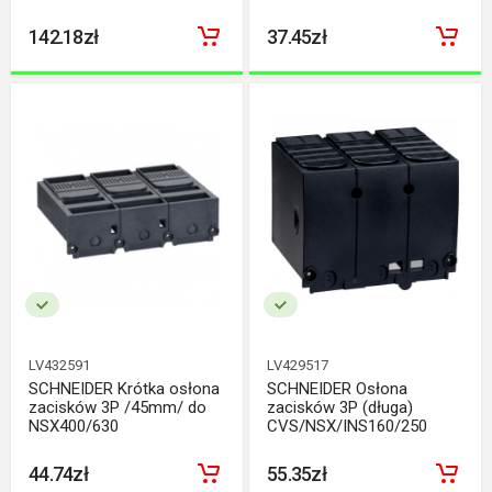
142.18zł
37.45zł
LV432591
LV429517
SCHNEIDER Krótka osłona
SCHNEIDER Osłona
zacisków 3P /45mm/ do
zacisków 3P (długa)
NSX400/630
CVS/NSX/INS160/250
44.74zł
55.35zł