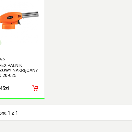
025
PEX PALNIK
ZOWY NAKRĘCANY
O 20-025
.45zł
ona 1 z 1