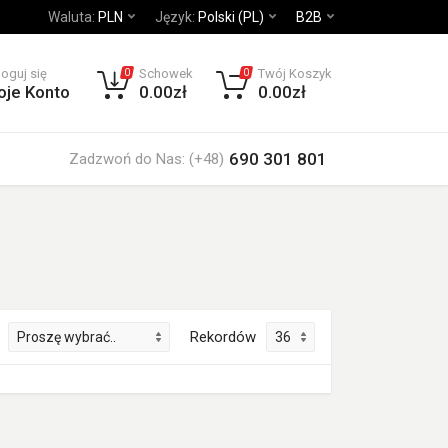
Waluta:
PLN
Język:
Polski (PL)
B2B
loguj się
Schowek
Twój Koszyk
0
0
oje Konto
0.00zł
0.00zł
690 301 801
Zadzwoń do Nas: (+48)
Rekordów