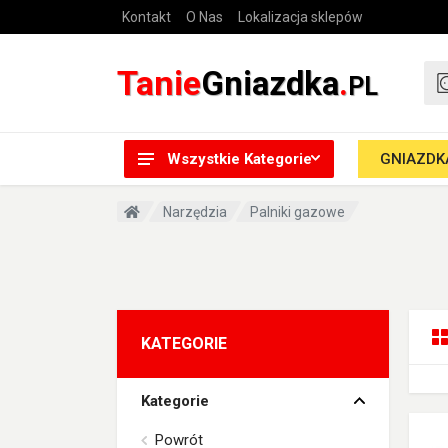
Kontakt
O Nas
Lokalizacja sklepów
Tanie
Gniazdka
.
PL
Wszystkie Kategorie
GNIAZDKA
Narzędzia
Palniki gazowe
KATEGORIE
Kategorie
Powrót