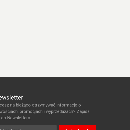
ewsletter
cesz na bieżąco otrzymywać informacje o
wościach, promocjach i wyprzedażach? Zapisz
ę do Newslettera.
res Email