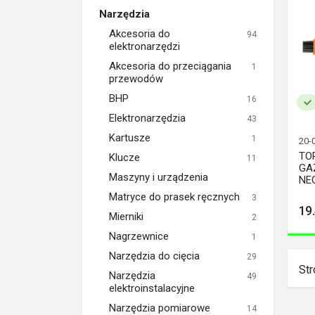
Narzędzia
Akcesoria do
94
elektronarzędzi
Akcesoria do przeciągania
1
przewodów
BHP
16
Elektronarzędzia
43
Kartusze
1
20-
TO
Klucze
11
GA
Maszyny i urządzenia
NE
Matryce do prasek ręcznych
3
19
Mierniki
2
Nagrzewnice
1
Narzędzia do cięcia
29
Str
Narzędzia
49
elektroinstalacyjne
Narzędzia pomiarowe
14