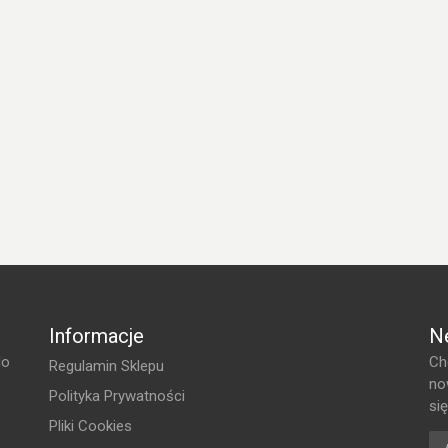
Informacje
N
do
Ch
Regulamin Sklepu
no
Polityka Prywatności
si
Pliki Cookies
Ad