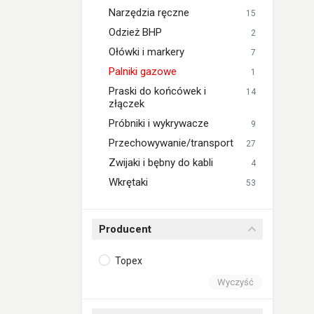
Narzędzia ręczne
15
Odzież BHP
2
Ołówki i markery
7
Palniki gazowe
1
Praski do końcówek i
14
złączek
Próbniki i wykrywacze
9
Przechowywanie/transport
27
Zwijaki i bębny do kabli
4
Wkrętaki
53
Producent
Topex
Wyczyść