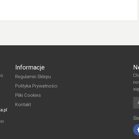
 sklepie były jak najbardziej wyczerpujące i zawierały maksimum
Informacje
N
do
Ch
Regulamin Sklepu
no
Polityka Prywatności
si
Pliki Cookies
Ad
Kontakt
a.pl
Śl
II