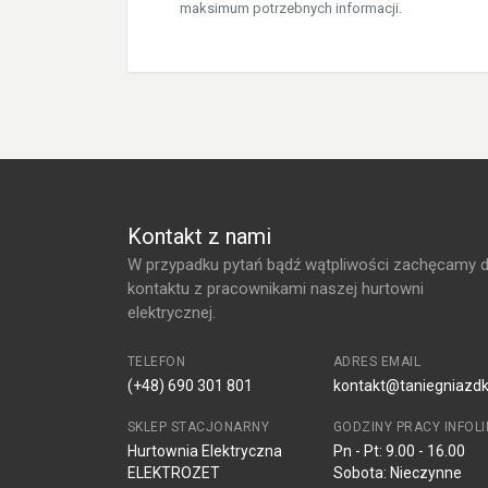
maksimum potrzebnych informacji.
Szczegółowe dane techniczne
Drodzy Państwo
Dokładamy wszelkich starań aby nasze opisy produktów w
potrzebnych informacji.
Kontakt z nami
W przypadku pytań bądź wątpliwości zachęcamy 
kontaktu z pracownikami naszej hurtowni
elektrycznej.
TELEFON
ADRES EMAIL
(+48) 690 301 801
kontakt@taniegniazdk
SKLEP STACJONARNY
GODZINY PRACY INFOLIN
Hurtownia Elektryczna
Pn - Pt: 9.00 - 16.00
ELEKTROZET
Sobota: Nieczynne