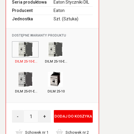
Seria produktowa
Eaton Styczniki DIL
Producent
Eaton
Jednostka
Szt. (Sztuka)
DOSTĘPNE WARIANTY PRODUKTU
DILM 25-10-E...
DILM 25-10-E...
DILM 25-01-E...
DILM 25-10
-
+
DODAJ DO KOSZYKA
Schowek nr 1
Schowek nr 2