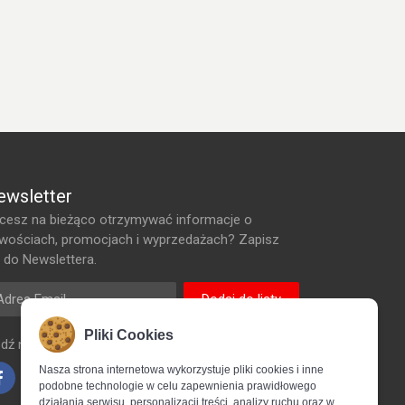
ewsletter
cesz na bieżąco otrzymywać informacje o
wościach, promocjach i wyprzedażach? Zapisz
ę do Newslettera.
res Email
Dodaj do listy
Pliki Cookies
edź nas na bieżąco za pośrednictwem
Nasza strona internetowa wykorzystuje pliki cookies i inne
podobne technologie w celu zapewnienia prawidłowego
działania serwisu, personalizacji treści, analizy ruchu oraz w