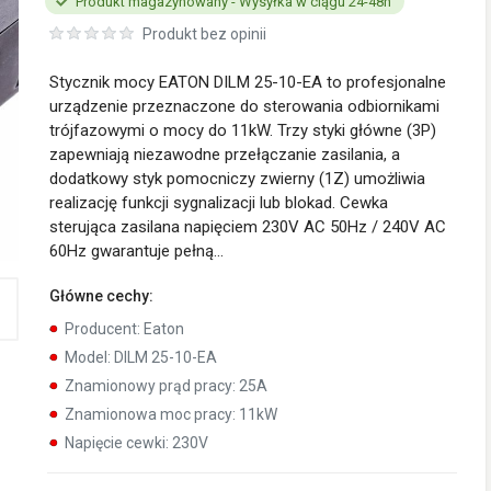
Produkt magazynowany - Wysyłka w ciągu 24-48h
Produkt bez opinii
Stycznik mocy EATON DILM 25-10-EA to profesjonalne
urządzenie przeznaczone do sterowania odbiornikami
trójfazowymi o mocy do 11kW. Trzy styki główne (3P)
zapewniają niezawodne przełączanie zasilania, a
dodatkowy styk pomocniczy zwierny (1Z) umożliwia
realizację funkcji sygnalizacji lub blokad. Cewka
sterująca zasilana napięciem 230V AC 50Hz / 240V AC
60Hz gwarantuje pełną...
Główne cechy:
Producent:
Eaton
Model:
DILM 25-10-EA
Znamionowy prąd pracy:
25A
Znamionowa moc pracy:
11kW
Napięcie cewki:
230V