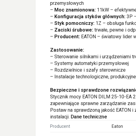
przemysłowych
–
Moc znamionowa:
11kW – efektywne 
–
Konfiguracja styków głównych:
3P –
–
Styk pomocniczy:
1Z – obsługa funkc
–
Zaciski śrubowe:
trwałe, pewne i od
–
Producent:
EATON – światowy lider w
Zastosowanie:
– Sterowanie silnikami i urządzeniami t
– Systemy automatyki przemysłowej
– Rozdzielnice i szafy sterownicze
– Instalacje technologiczne, produkcyjn
Bezpieczne i sprawdzone rozwiązani
Stycznik mocy EATON DILM 25-10-EA 230
zapewniające sprawne zarządzanie zasi
Postaw na sprawdzoną jakość EATON i 
Dane techniczne
instalacji.
Producent
Eaton