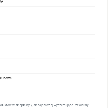
EA
śrubowe
uktów w sklepie były jak najbardziej wyczerpujące i zawierały