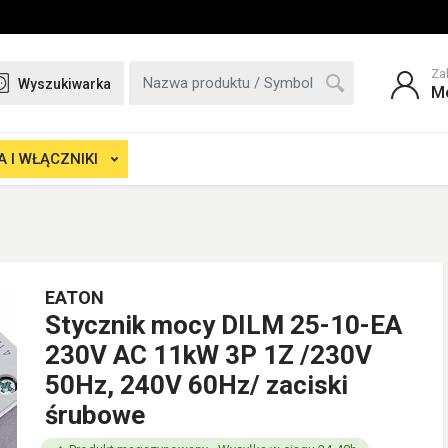
Za
Wyszukiwarka
M
 I WŁĄCZNIKI
EATON
Stycznik mocy DILM 25-10-EA
230V AC 11kW 3P 1Z /230V
50Hz, 240V 60Hz/ zaciski
śrubowe