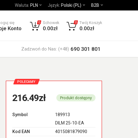
Waluta:
PLN
Język:
Polski (PL)
B2B
loguj się
Schowek
Twój Koszyk
0
0
oje Konto
0.00zł
0.00zł
690 301 801
Zadzwoń do Nas: (+48)
POLECAMY
216.49zł
Produkt dostępny
Symbol
189913
DILM 25-10-EA
Kod EAN
4015081879090