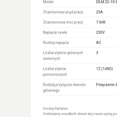
Model
DILM 25-10-
Znamionowy prąd pracy
25A
Znamionowa moc pracy
11kW
Napięcie cewki
230V
Rodzaj napięcia
AC
Liczba styków głównych
3
zwiernych
Liczba styków
1Z (1xNO)
pomocniczych
Rodzaj przyłącza obwodu
Połączenie 
głównego
Drodzy Państwo
Dokładamy wszelkich starań aby nasze opisy prod