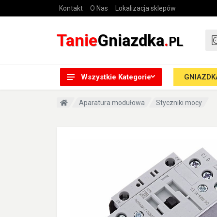
Kontakt
O Nas
Lokalizacja sklepów
Tanie
Gniazdka
.
PL
Wszystkie Kategorie
GNIAZDKA
Aparatura modułowa
Styczniki mocy