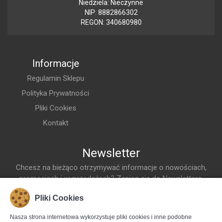
Niedziela: Nieczynne
7035
NIP: 8882866302
REGON: 340680980
ODPOWIEDNI DO
MONTAŻU NA
ZEWNĄTRZ
Nie
Informacje
ODPOWIEDNIE DO
MONTAŻU
Regulamin Sklepu
METRYCZNEGO
Tak
Polityka Prywatności
PŁYTA
Pliki Cookies
MONTAŻOWA Z
REGULOWANĄ
Kontakt
GŁĘBOKOŚCIĄ
Tak
Newsletter
STOPIEŃ
OCHRONY (IP)
Chcesz na bieżąco otrzymywać informacje o nowościach,
IP66
promocjach i wyprzedażach? Zapisz się do Newslettera.
SZEROKOŚĆ
1000mm
Adres Email
Pliki Cookies
Dodaj do listy
WYKONANIE
Nasza strona internetowa wykorzystuje pliki cookies i inne podobne
ZGODNE Z