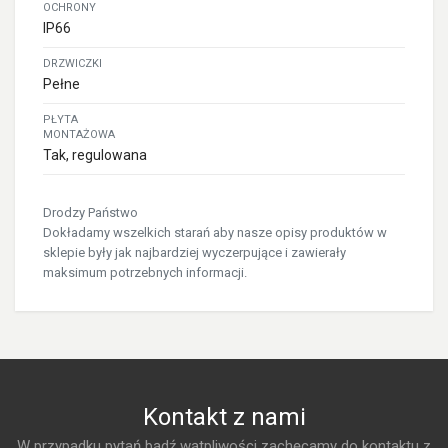
OCHRONY
IP66
DRZWICZKI
Pełne
PŁYTA
MONTAŻOWA
Tak, regulowana
Drodzy Państwo
Dokładamy wszelkich starań aby nasze opisy produktów w
sklepie były jak najbardziej wyczerpujące i zawierały
maksimum potrzebnych informacji.
Szczegółowe dane techniczne
GŁĘBOKOŚĆ
300mm
KOLOR
Kontakt z nami
Szary
W przypadku pytań bądź wątpliwości zachęcamy do kontaktu z