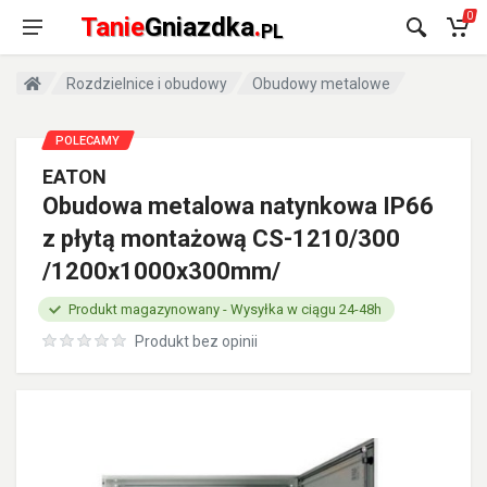
0
Tanie
Gniazdka
.
PL
Rozdzielnice i obudowy
Obudowy metalowe
POLECAMY
EATON
Obudowa metalowa natynkowa IP66
z płytą montażową CS-1210/300
/1200x1000x300mm/
Produkt magazynowany - Wysyłka w ciągu 24-48h
Produkt bez opinii