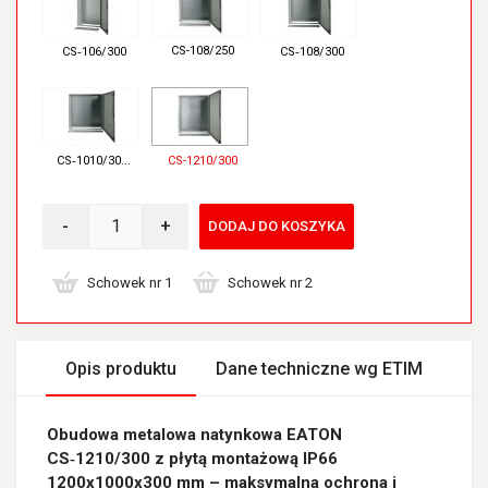
CS-108/250
CS‑106/300
CS‑108/300
CS‑1010/30...
CS-1210/300
-
+
DODAJ DO KOSZYKA
Schowek nr 1
Schowek nr 2
Opis produktu
Dane techniczne wg ETIM
Obudowa metalowa natynkowa EATON
CS‑1210/300 z płytą montażową IP66
1200x1000x300 mm – maksymalna ochrona i