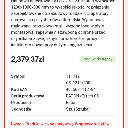
Obudowa natynkowa EATON CS‑1210/300 o wymiarach
1200x1000x300 mm to wysokiej jakości rozwiązanie
zaprojektowane do zabudowy rozdzielnic, aparatury
sterowniczej i systemów automatyki. Wykonana z
malowanej proszkowo stali i wyposażona w płytę
montażową, zapewnia niezawodną ochronę przed
czynnikami zewnętrznymi oraz komfort pracy
instalatora nawet przy dużym zagęszczeniu...
2,379.37zł
Produkt dostępny
Symbol
111719
CS-1210/300
Kod EAN
4015081112784
Seria produktowa
EATON xEffect CS
Producent
Eaton
Jednostka
Szt. (Sztuka)
Uwaga! Produkt wielkogabarytowy. W sprawie kosztów