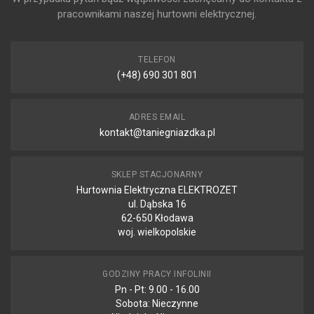
LICZBA DRZWI
pracownikami naszej hurtowni elektrycznej.
1
LICZBA ZAMKÓW
3
TELEFON
(+48) 690 301 801
MATERIAŁ
Stal
MONTAŻ
ADRES EMAIL
PODTYNKOWY
kontakt@taniegniazdka.pl
Nie
MONTAŻ
PODŁOGOWY
SKLEP STACJONARNY
Tak
Hurtownia Elektryczna ELEKTROZET
ul. Dąbska 16
MONTAŻ
POWIERZCHNIOWY
62-650 Kłodawa
Tak
woj. wielkopolskie
MOŻLIWOŚĆ
MONTAŻU NA
ŚCIANIE
GODZINY PRACY INFOLINII
Tak
Pn - Pt: 9.00 - 16.00
Sobota: Nieczynne
NUMER RAL