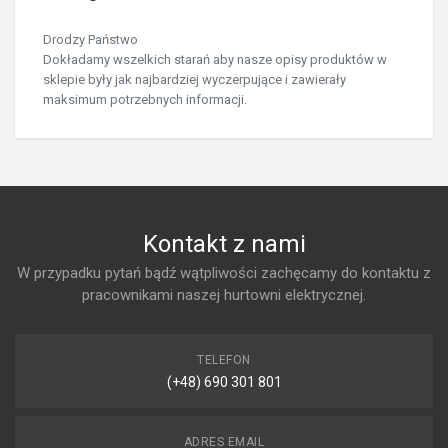
Drodzy Państwo
Dokładamy wszelkich starań aby nasze opisy produktów w
sklepie były jak najbardziej wyczerpujące i zawierały
maksimum potrzebnych informacji.
Kontakt z nami
W przypadku pytań bądź wątpliwości zachęcamy do kontaktu z
pracownikami naszej hurtowni elektrycznej.
TELEFON
(+48) 690 301 801
ADRES EMAIL