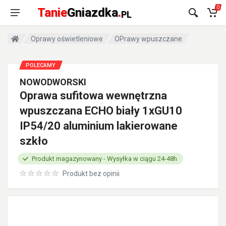
0
Tanie
Gniazdka
.
PL
Oprawy oświetleniowe
OPrawy wpuszczane
POLECAMY
NOWODWORSKI
Oprawa sufitowa wewnętrzna
wpuszczana ECHO biały 1xGU10
IP54/20 aluminium lakierowane
szkło
Produkt magazynowany - Wysyłka w ciągu 24-48h
Produkt bez opinii